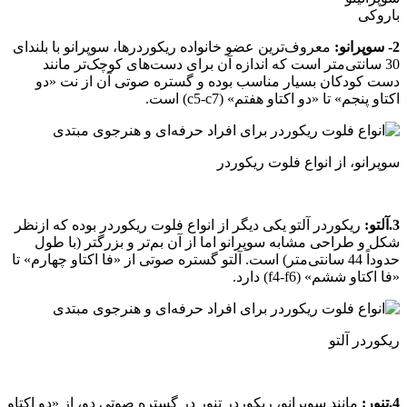
باروکی
2- سوپرانو:
معروف‌ترین عضو خانواده ریکوردرها، سوپرانو با بلندای
30 سانتی‌متر است که اندازه آن برای دست‌های کوچک‌تر مانند
دست کودکان بسیار مناسب بوده و گستره صوتی آن از نت «دو
اکتاو پنجم» تا «دو اکتاو هفتم» (c5-c7) است.
سوپرانو، از انواع فلوت ریکوردر
3.آلتو:
ریکوردر آلتو یکی دیگر از انواع فلوت ریکوردر بوده که ازنظر
شکل و طراحی مشابه سوپرانو اما از آن بم‌تر و بزرگتر (با طول
حدوداً 44 سانتی‌متر) است. آلتو گستره صوتی از «فا اکتاو چهارم» تا
«فا اکتاو ششم» (f4-f6) دارد.
ریکوردر آلتو
4.تِنور:
مانند سوپرانو، ریکوردر تنور در گستره صوتی دو، از «دو اکتاو