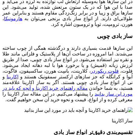
در این سازها هوا به‌وسیله ارتعاش لب نوازنده به لرزه در می‌آید و
صدا با این هوا که در یک ستون مرتعش شده، تولید می‌شود. این
سازها براق و زیبا و در برابر زنگ‌زدگی مقاوم هستند و بنابراین عمر
طولانی‌ای دارند. از انواع ساز بادی برنجی می‌توان به
هارمونیکا
،
هورن، ترومپت، توبا و ترومبون اشاره کرد.
ساز بادی چوبی
این سازها قدمت بسیاری دارند و درگذشته همگی از چوب ساخته
می‌شدند. اما امروزه در ساخت آن‌ها از پلاستیک و فلزاتی مانند طلا
و نقره نیز استفاده می‌شود. در انواع ساز بادی چوبی، صدا از طریق
لرزش زبانه (قمیش) و یا برخورد هوا با لبه دهانه ایجاد می‌شود.
فلوت،
فلوت ریکوردر
، کلارینت، باسِت هورن، ساکسیفون، فاگوت،
اُبوا و کرانگله که جز سازهای ارکستر سمفونیک هستند و
اکارینا
و
نی از انواع ساز بادی چوبی هستند. اگر به ساز اکارینا علاقه‌مند
هستید، به شما خواندن
مقاله راهنمای خرید اکارینا و آنچه که باید در
مورد این ساز بدانید
را پیشنهاد می‌کنیم. در این مقاله ساز اکارینا را
معرفی کرده و از انواع، قیمت و نحوه خرید آن سخن خواهیم گفت.
ساز اکارینا
تقسیم‌بندی دقیق‌تر انواع ساز بادی