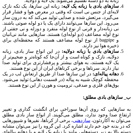
زبانه به دو دسته تقسیم می‌شوند: یک لایه و دولایه.
سازهای بادی با زبانه یک لایه:
زبانه این سازها، یک تکه نازک
لایه‌ای از جنس نی است که وقتی در معرض هوا و فشار قرار
می‌گیرد، مرتعش شده و صدایی تولید می‌کند که به درون ساز
می‌رود. این سازها می‌توانند دارای یک یا دو لوله صوتی باشند.
نی زبانه‌دار و قرنی از نوع لوله منفرد و دوزله و نی جفتی از
نوع لوله مضاعف (دو لوله‌ای) هستند. سازهایی مانند نی‌انبان
و bagpipe از نوع لوله مضاعف هستند که محفظه‌ای برای
ذخیره هوا نیز دارند.
سازهای بادی با زبانه دولایه:
در این انواع ساز بادی، زبانه
دولایه، نازک و کوتاه است و از آن‌جا که کوتاه‌تر و ضخیم‌تر از
یک لایه هستند، به هوای بیشتر و پرفشارتری برای تولید صدا
نیاز دارند. سرناها و برخی کرناهای ایران از این نوع هستند.
دهانه پیاله‌ای:
در این سازها صدا از طریق ارتعاش لب در یک
محفظه کوچک شبیه به پیاله (در قسمت دهانی) تولید می‌شود.
بوق‌های فلزی و صدفی، ترومپت و هورن از این نوع هستند.
ب_ سازهای بادی مطلق:
به سازهایی که روی آن‌ها سوراخی برای انگشت ‌گذاری و تغییر
ارتفاع صدا وجود ندارد، مطلق می‌گویند. از انواع ساز بادی مطلق
می‌توان به آکاردئون،
سازدهنی
، برخی از کرناها، نفیرها و شیپورهایی
که در بدنه خود خم دارند اشاره کرد. این گروه را نیز می‌توان مشابه
دسته بالا به زیر دسته‌هایی مانند با زبانه یک لایه و یا دهانه پیاله‌ای