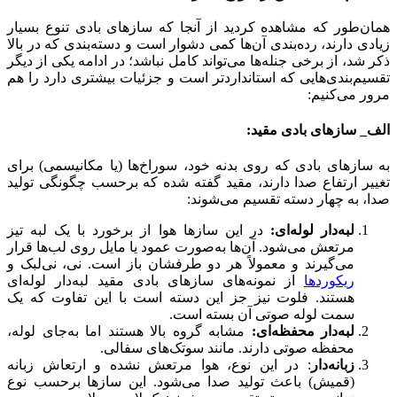
همان‌طور که مشاهده کردید از آنجا که سازهای بادی تنوع بسیار
زیادی دارند، رده‌بندی آن‌ها کمی دشوار است و دسته‌بندی که در بالا
ذکر شد، از برخی جنله‌ها می‌تواند کامل نباشد؛ در ادامه یکی از دیگر
تقسیم‌بندی‌هایی که استانداردتر است و جزئیات بیشتری دارد را هم
مرور می‌کنیم:
الف_ سازهای بادی مقید:
به سازهای بادی که روی بدنه خود، سوراخ‌ها (یا مکانیسمی) برای
تغییر ارتفاع صدا دارند، مقید گفته شده که برحسب چگونگی تولید
صدا، به چهار دسته تقسیم می‌شوند:
لبه‌دار لوله‌ای:
در این سازها هوا از برخورد با یک لبه تیز
مرتعش می‌شود. آن‌ها به‌صورت عمود یا مایل روی لب‌ها قرار
می‌گیرند و معمولاً هر دو طرفشان باز است. نی، نی‌لبک و
ریکوردها
از نمونه‌های سازهای بادی مقید لبه‌دار لوله‌ای
هستند. فلوت نیز جز این دسته است با این تفاوت که یک
سمت لوله صوتی آن بسته است.
لبه‌دار محفظه‌ای:
مشابه گروه بالا هستند اما به‌جای لوله،
محفظه صوتی دارند. مانند سوتک‌های سفالی.
زبانه‌دار
: در این نوع، هوا مرتعش نشده و ارتعاش زبانه
(قمیش) باعث تولید صدا می‌شود. این سازها برحسب نوع