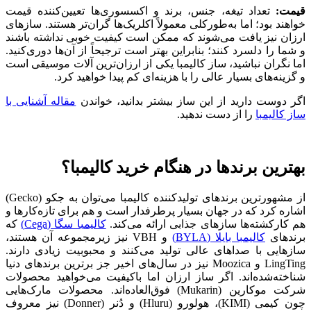
قیمت:
تعداد تیغه، جنس، برند و اکسسوری‌ها تعیین‌کننده قیمت
خواهند بود؛ اما به‌طورکلی معمولاً اکلریک‌ها گران‌تر هستند. سازهای
ارزان نیز یافت می‌شوند که ممکن است کیفیت خوبی نداشته باشند
و شما را دلسرد کنند؛ بنابراین بهتر است ترجیحاً از آن‌ها دوری‌کنید.
اما نگران نباشید، ساز کالیمبا یکی از ارزان‌ترین آلات موسیقی است
و گزینه‌های بسیار عالی را با هزینه‌ای کم پیدا خواهید کرد.
اگر دوست دارید از این ساز بیشتر بدانید، خواندن
مقاله آشنایی با
ساز کالیمبا
را از دست ندهید.
بهترین‌ برند‌ها در هنگام خرید کالیمبا؟
از مشهورترین برند‌های تولیدکننده کالیمبا می‌توان به جکو (Gecko)
اشاره کرد که در جهان بسیار پرطرفدار است و هم برای تازه‌کارها و
هم کارکشته‌ها سازهای جذابی ارائه می‌کند.
کالیمبا سگا (Cega)
که
برندهای
کالیمبا بایلا (BYLA)
‌ و VBH نیز زیرمجموعه آن هستند،
سازهایی با صداهای عالی تولید می‌کنند و محبوبیت زیادی دارند.
LingTing و Moozica نیز در سال‌های اخیر جز برترین برندهای دنیا
شناخته‌شده‌اند. اگر ساز ارزان اما باکیفیت می‌خواهید محصولات
شرکت موکارین (Mukarin) فوق‌العاده‌اند. محصولات مارک‌هایی
چون کیمی (KIMI)، هولورو (Hluru) و دُنر (Donner) نیز معروف