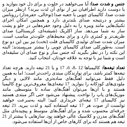
جنس و شدت صدا:
آیا می‌خواهید در خلوت و برای دل خود بنوازید و
یا دوست دارید اطرافیان نیز از نوای آن لذت ببرند؟ ازنظر میزان
شدت صدا، کالیمبای چوبی با جعبه ‌صدا (توخالی، حفره‌دار) رزونانس
بیشتر و درنتیجه صدای بلندتری دارد و همچنین امکان اجرای
تکنیک‌هایی مانند ویبره را به دلیل وجود حفره‌هایی در جلو و پشت
ساز به شما می‌دهد. ساز اکلریک (شیشه‌ای، کریستالی) صدای
ظریف‌تر و کمتری دارد و برای محیط‌های خلوت‌تر مناسب است.
میزان شدت صدای تولیدی کالیمبای فلت (تخت) نیز بین این دو نوع
است. به‌طورکلی صدای کالیمبای چوبی را بیشتر می‌پسندند؛ البته
این نکته را در نظر بگیرید که جنس ساز و نوع صدای آن سلیقه‌ای
است و شما نیز با توجه به علاقه خودتان، انتخاب کنید.
تعداد تیغه‌ها:
کالیمباها 12 ،8، 6، 17 و یا 21 تیغه دارند. هرچه تعداد
تیغه‌ها کمتر باشد، برای نوازندگان مبتدی راحت‌تر است؛ اما به همین
دلیل فقط می‌توانید آهنگ‌های ساده‌تری مانند لالایی و دیگر
ملودی‌های کودکانه را بنوازید. 17 تیغه‌ای‌ها معروف‌ترین نوع کالیمبا
هستند و با آن‌ها می‌توان آهنگ‌های ساده تا متوسطی مانند
موزیک‌های پاپ را نواخت. پیشنهاد می‌شود حتی اگر مبتدی هستید
نیز کالیمبای 17 تیغه‌ای خریداری کنید؛ البته به‌سرعت خواهید
توانست از صوت هر 17 تیغه استفاده کنید و لذت ببرید. 21 تیغه
حرفه‌ای محسوب شده و برای آهنگ‌های متوسط و پیچیده‌ای مثل
آهنگ‌های مدرن و کلاسیک عالی خواهند بود. سازهایی با بیشتر از 21
تیغه هم هستند که برای کارهای خاص از آن‌ها استفاده می‌شود.