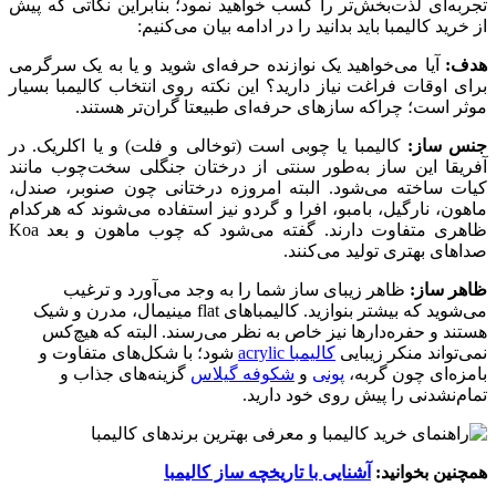
تجربه‌ای لذت‌بخش‌تر را کسب خواهید نمود؛ بنابراین نکاتی که پیش
از خرید کالیمبا باید بدانید را در ادامه بیان می‌کنیم:
هدف:
آیا می‌خواهید یک نوازنده حرفه‌ای شوید و یا به یک سرگرمی
برای اوقات فراغت نیاز دارید؟ این نکته روی انتخاب کالیمبا بسیار
موثر است؛ چراکه سازهای حرفه‌ای طبیعتا گران‌تر هستند.
جنس ساز:
کالیمبا یا چوبی است (توخالی و فلت) و یا اکلریک. در
آفریقا این ساز به‌طور سنتی از درختان جنگلی سخت‌چوب مانند
کیات ساخته می‌شود. البته امروزه درختانی چون صنوبر، صندل،
ماهون، نارگیل، بامبو، افرا و گردو نیز استفاده می‌شوند که هرکدام
ظاهری متفاوت دارند. گفته می‌شود که چوب ماهون و بعد Koa
صداهای بهتری تولید می‌کنند.
ظاهر ساز:
ظاهر زیبای ساز شما را به وجد می‌آورد و ترغیب
می‌شوید که بیشتر بنوازید. کالیمباهای flat مینیمال، مدرن و شیک
هستند و حفره‌دارها نیز خاص به نظر می‌رسند. البته که هیچ‌کس
نمی‌تواند منکر زیبایی
کالیمبا acrylic
شود؛ با شکل‌های متفاوت و
بامزه‌ای چون گربه،
پونی
و
شکوفه گیلاس
گزینه‌های جذاب و
تمام‌نشدنی را پیش روی خود دارید.
همچنین بخوانید:
آشنایی با تاریخچه ساز کالیمبا