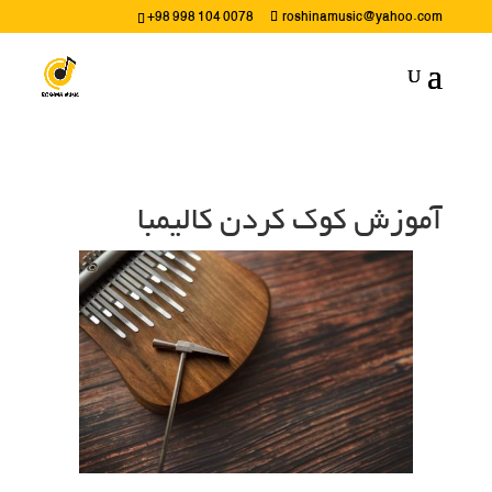
+98 998 104 0078
roshinamusic@yahoo.com
آموزش کوک کردن کالیمبا