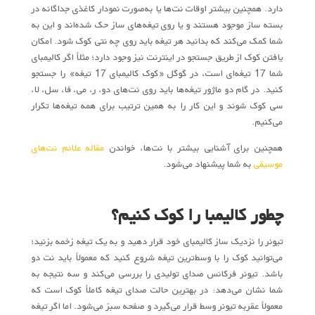
دارد. همچنین بیشتر اوقات نت‌ها یا به‌صورت نمودار کاغذی جداگانه در
بسته ساز موجود هستند و یا روی تیغه‌های ساز حک شده‌اند و این به
شما کمک می‌کند که بدانید هر تیغه باید روی چه نتی کوک شود. امکان
یافتن کوک از طریق جستجو در اینترنت نیز وجود دارد؛ مثلاً اگر کالیمبای
شما 17 تیغه‌ای است، در گوگل «کوک کالیمبای 17 تیغه» را جستجو
کنید. در گام دو ماژور تیغه‌ها باید روی نت‌های دو، ر، می، فا، سل، لا،
سی کوک شوند و این کار را به همین ‌ترتیب برای همه تیغه‌ها تکرار
می‌کنیم.
همچنین برای آشنایی بیشتر با نت‌ها، خواندن
مقاله علائم نت‌های
موسیقی
به شما پیشنهاد می‌شود.
چطور کالیمبا را کوک کنیم؟
تیونر را نزدیک ساز کالیمبای خود قرار دهید و به یک تیغه زخمه بزنید؛
می‌توانید کوک را با وسط‌ترین تیغه شروع کنید که معمولاً باید نت دو
باشد. تیونر فرکانس صدای تولیدی را بررسی می‌کند و سه نتیجه به
شما نشان می‌دهد: در بهترین حالت صدای تیغه کاملاً کوک است که
معمولاً عقربه تیونر وسط قرار می‌گیرد و صفحه سبز می‌شود. اما اگر تیغه