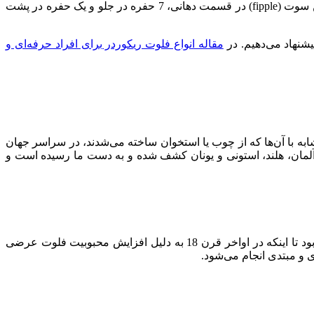
پیش از خواندن تاریخچه ساز موسیقی، بیایید کمی آن را بشناسیم. فلوت ریکوردر یک ساز بادی و عضوی از خانواده فلوت‌هاست که با داشتن سوت (fipple) در قسمت دهانی، 7 حفره در جلو و یک حفره در پشت
یشنهاد می‌دهیم. در
مقاله انواع فلوت ریکوردر برای افراد حرفه‌ای و
Shakuhac ژاپنی و Quena آمریکای لاتین و بسیاری ساز اولیه مشابه با آن‌ها که از چوب یا استخوان ساخته می‌شدند، در سراسر جهان
های مختلف یافت شده‌اند. دو فلوت ریکوردر ساده چوبی و همچنین شواهد و تصاویری از وجود این ساز، مربوط به قرن 14 در آلمان، هلند، استونی و یونان کشف شده و به دست ما رسیده است و
ساز ریکوردر در قرن 15 و 16 در موسیقی هنری اروپای غربی مورداستفاده قرار می‌گرفت، در قرون 17 تا نیمه 18 سال‌های درخشش آن بود تا اینکه در اواخر قرن 18 به دلیل افزایش محبوبیت فلوت عرضی