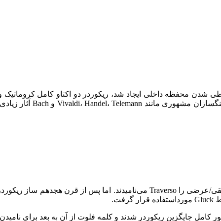
طی شدن محفظه داخلی ایجاد شد، ریکوردر دو اکتاو کامل کروماتیک و
ساز ریکوردر به‌عنوان ساز 
در قرن هجدهم، فلوت ریکوردر را فلوت (Flauto) می‌گفتند و فلوت افقی/عرضی را rso
ر کامل جایگزین ریکوردر شدند و کلمه فلوت از آن به بعد برای نامی