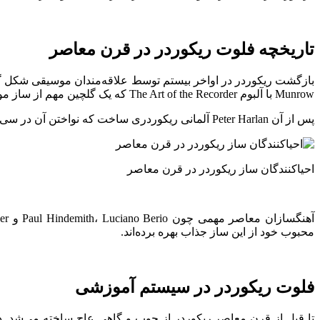
تاریخچه فلوت ریکوردر در قرن معاصر
بازگشت ریکوردر در اواخر بیستم توسط علاقه‌مندان موسیقی شکل گرفت؛ چند محقق و نوازنده مانند 
Munrow با آلبوم The Art of the Recorder که یک گلچین مهم از ساز موسیقی فلوت ریکوردر است و همچنین Hans-Martin Linde و Bernard Kranis باعث احیای این ساز شدند.
پس از آن Peter Harlan آلمانی ریکوردری ساخت که نواختن آن در سی ماژور راحت‌تر باشد و این‌گونه بود که ریکوردر سبک آلمانی نیز تولید شد.
احیاکنندگان ساز ریکوردر در قرن معاصر
محبوب خود از این ساز جذاب بهره برده‌اند.
فلوت ریکوردر در سیستم آموزشی
تا قبل از قرن معاصر ریکوردر از چوب و گاهی عاج ساخته می‌شد. 