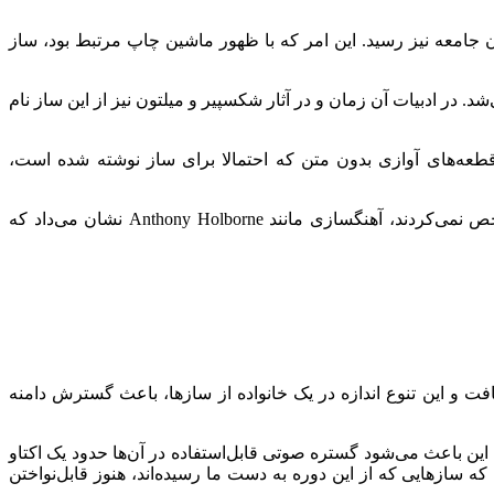
تمندان جامعه نیز رسید. این امر که با ظهور ماشین چاپ مرتبط بود، ساز
وان‌مثال در زمان مرگ هنری هشتم (1547)، فهرست دارایی‌های او 76 ریکوردر را شامل می‌شد. در ادبیات آن زمان و در آثار شکسپیر و میلتون نیز از این ساز نام
ی‌کننده آواز استفاده می‌شد؛ علاوه بر قطعه‌های آوازی بدون متن که احتمالا برای ساز نوشته شده است،
از نمونه این آثار می‌توان به قطعه Lachrimae Pavans اثر John Dowland اشاره کرد. در دورانی که معمولا نوع ساز مورداستفاده را مشخص نمی‌کردند، آهنگسازی مانند Anthony Holborne نشان می‌داد که
ای متفاوت توسعه یافت و این تنوع اندازه در یک خانواده از سازها، باعث گسترش دامنه
د؛ که این باعث می‌شود گستره صوتی قابل‌استفاده در آن‌ها حدود یک اکتاو
است که سازهایی که از این دوره به دست ما رسیده‌اند، هنوز قابل‌نواختن