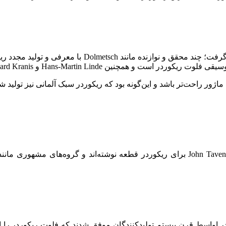
Dolmetsch با معرفی و تولید مجدد ریکوردر، Br
در اواسط قرن بیستم تولیدکنندگان موفق شدند که فلوت ریکوردر را 