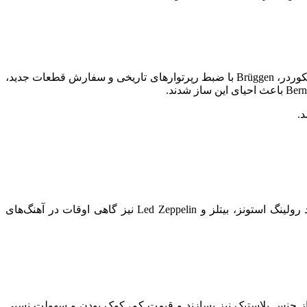
ü
ggen با ضبط رپرتوارهای تاریخی و سفارش قطعات جدید،
آهنگسازان معاصر مهمی چون Paul Hindemith، Luciano Berio و John Tavener برای ریکوردر قطعه نوشته‌اند و گروه‌های مشهوری مانند رولینگ استونز، بیتلز و Led Zeppelin نیز گاهی اوقات در آهنگ‌های
از جنس پلاستیک نیز بسازند و قیمت کم، کوک بودن و سهولت نسبی