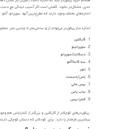
حدی، مشکل‌تر نشود. گفتنی است اگر آسیب دیدگی مچ دست یا انگ
اندازه‌های مختلف وجود دارند که مطرح‌ترین آنها سوپرانو، آلتو،
اندازه ساز ریکوردر می‌تواند از ۵ سانتی‌متر تا چندین متر، متفاوت باشد. ریکوردرها بر اساس قد، به ترتیب از کوچک تا بزرگ عبارت هستند از:
گارکلین
سوپرانینو
دسکانت/سوپرانو
سه گانه/آلتو
تنور
باس/باسست
بیس عالی
ساب باس
کنترا بیس
ریکوردرهای کوچکتر از گارکلین و بزرگتر از کنتراباس هم وجود 
بیشترین طرفدار را دارد. برای کودکان که دستان کوچکی دارند 