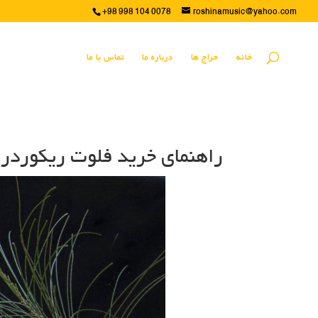
+98 998 104 0078
roshinamusic@yahoo.com
خانه
حراج ها
درباره ما
تماس با ما
راهنمای خرید فلوت ریکوردر 