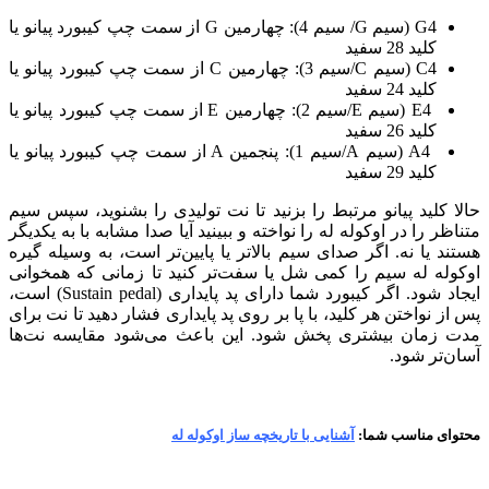
G4 (سیم G/ سیم 4): چهارمین G از سمت چپ کیبورد پیانو یا
کلید 28 سفید
C4 (سیم C/سیم 3): چهارمین C از سمت چپ کیبورد پیانو یا
کلید 24 سفید
E4 (سیم E/سیم 2): چهارمین E از سمت چپ کیبورد پیانو یا
کلید 26 سفید
A4 (سیم A/سیم 1): پنجمین A از سمت چپ کیبورد پیانو یا
کلید 29 سفید
حالا کلید پیانو مرتبط را بزنید تا نت تولیدی را بشنوید، سپس سیم
متناظر را در اوکوله له را نواخته و ببینید آیا صدا مشابه با به یکدیگر
هستند یا نه. اگر صدای سیم بالاتر یا پایین‌تر است، به وسیله گیره
اوکوله له سیم را کمی شل‌ یا سفت‌تر کنید تا زمانی که همخوانی
ایجاد شود. اگر کیبورد شما دارای پد پایداری (Sustain pedal) است،
پس از نواختن هر کلید، با پا بر روی پد پایداری فشار دهید تا نت برای
مدت زمان بیشتری پخش شود. این باعث می‌شود مقایسه نت‌ها
آسان‌تر شود.
محتوای مناسب شما:
آشنایی با تاریخچه ساز اوکوله له