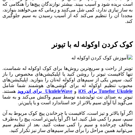
است بریده شود و آسیب ببیند. بیشتر نوازندگان پیچ‌ها را هنگامی که
به ساز نیازی ندارد، کمی شل می‌کنند و زمانی که می‌خواهند بنوازند،
مجددا آن را تنظیم می‌کند که از آسیب رسیدن به سیم جلوگیری
کند.
کوک کردن اوکوله له با تیونر
توینر از راحت و سریع‌ترین روش‌ها برای کوک اوکوله له شماست.
تنها کافیست تیونر را روشن کنید یا اپلیکیشن‌های مخصوص را باز
کنید، سپس یکی از سیم‌های اوکوله له‌تان را بنوازید. اپلیکیشن‌های
محبوب تنظیم اوکوله له برای گوشی‌های هوشمند شما شامل
Tunefor Ukulele برای iOS
و
UkuleleWave برای اندروید
هستند.
تیونر به صدای نت تولیدشده توسط سیم واکنش می‌کند و به شما
می‌گوید آیا آوای سیم بالاتر از حد استاندارد است و یا پایین‌تر.
اگر آوا بالاتر و تیز است، کافیست با چرخاندن پیچ کوک مربوط به آن
سیم، سیم را کمی شل کنید. اما اگر آوا پایین‌تر است، پیچ را به‌طرف
مخالف چرخانده و سیم را کمی سفت کنید. بعد از تنظیم سیم
می‌توانید همین مراحل را برای سایر سیم‌های ساز نیز تکرار کنید.