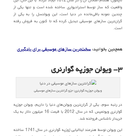
ناپلئون، هنگام امتحان آن را در سال 1812 ایجاد کرده. با این حال، این
واقعیت که ساز توسط استرادیواری ساخته شده است و تنها یکی از
چندین نمونه باقی‌مانده در دنیا است، این ویولنسل را به یکی از
گران‌ترین سازهای موسیقی تبدیل کرده که تا کنون به فروش رفته
است.
همچنین بخوانید:
سخت‌ترین سازهای موسیقی برای یادگیری
۳- ویولن جوزپه گوارنری
ویولن جوزپه گوارنری؛ جزو گرانترین سازهای موسیقی
در رتبه سوم، یکی از گران‌ترین ویولن‌های دنیا را داریم، ویولن جوزپه
گوارنری ویوتمپس که در سال 2012 با قیمت 16 میلیون دلار به یک
خریدار ناشناس فروخته شد.
این ویولن توسط هنرمند ایتالیایی ژوزپه گوارنری در سال 1741 ساخته