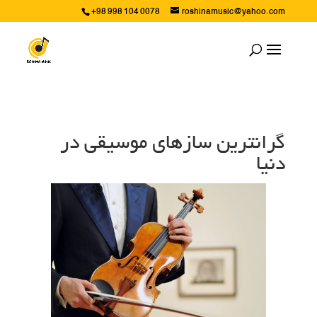
+98 998 104 0078
roshinamusic@yahoo.com
گرانترین سازهای موسیقی در
دنیا