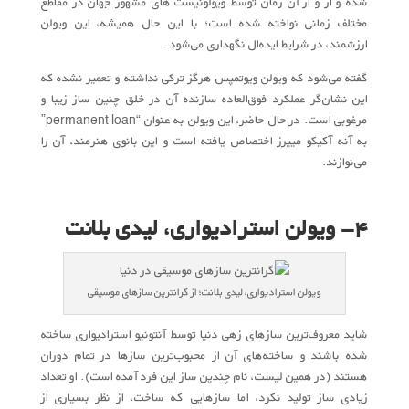
شده و از و از آن زمان توسط ویولونیست های مشهور جهان در مقاطع
مختلف زمانی نواخته شده است؛ با این حال همیشه، این ویولن
ارزشمند، در شرایط ایده‌ال نگهداری می‌شود.
گفته می‌شود که ویولن ویوتمپس هرگز ترکی نداشته و تعمیر نشده که
این نشان‌گر عملکرد فوق‌العاده سازنده آن در خلق چنین ساز زیبا و
مرغوبی است. در حال حاضر، این ویولن به عنوان “permanent loan”
به آنه آکیکو مییرز اختصاص یافته است و این بانوی هنرمند، آن را
می‌نوازند.
۴- ویولن استرادیواری، لیدی بلانت
ویولن استرادیواری، لیدی بلانت؛ از گرانترین سازهای موسیقی
شاید معروف‌ترین سازهای زهی دنیا توسط آنتونیو استرادیواری ساخته
شده باشند و ساخته‌های آن از محبوب‌ترین‌ سازها در تمام دوران
هستند (در همین لیست، نام چندین ساز این فرد آمده است). او تعداد
زیادی ساز تولید نکرد، اما سازهایی که ساخت، از نظر بسیاری از