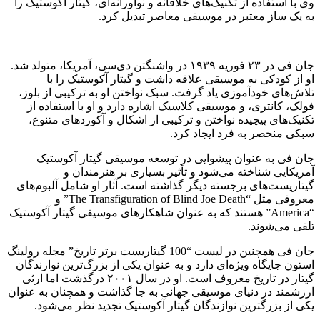
وی با استفاده از تکنیک‌های خلاقانه و نوآورانه‌ای، گیتار آکوستیک را
به یک ساز معتبر در موسیقی معاصر تبدیل کرد.
جان فی در ۲۳ فوریه ۱۹۳۹ در واشنگتن دی‌سی، آمریکا، متولد شد.
او از کودکی به موسیقی علاقه داشت و گیتار آکوستیک را با
تلاش‌های خودآموزی یاد گرفت. سبک نواختن او به ترکیبی از بلوز،
فولک، کانتری، و موسیقی کلاسیک اشاره دارد و او با استفاده از
تکنیک‌های پیچیده نواختن و ترکیبی از اشکال و آکوردهای متنوع،
سبکی منحصر به فرد ایجاد کرد.
جان فی به عنوان پیشوایی در توسعه موسیقی گیتار آکوستیک
آمریکایی شناخته می‌شود و تأثیر بسیاری بر هنرمندان و
گیتاریست‌های برجسته دیگر گذاشته است. آثار او شامل آلبوم‌های
معروفی مثل “The Transfiguration of Blind Joe Death” و
“America” هستند که به عنوان شاهکارهای موسیقی گیتار آکوستیک
تلقی می‌شوند.
جان فی همچنین در لیست “100 گیتاریست برتر تاریخ” مجله رولینگ
استون جایگاه ویژه‌ای دارد و به عنوان یکی از بزرگ‌ترین نوازندگان
گیتار در تاریخ معروف است. او در سال ۲۰۰۱ درگذشت اما ارثی
ارزشمند در دنیای موسیقی جهانی به جا گذاشت و همچنان به عنوان
یکی از بزرگترین نوازندگان گیتار آکوستیک تجدید نظر می‌شود.