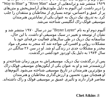
۱۹۶۹ منتشر شد و ترانه‌هایی از جمله “River Man” و “Way to Blue”
را دربر داشت. این آلبوم به دلیل ملودی‌های آرامش‌بخش و متن‌های
پر از عمق و احساس، توجه بسیاری از مخاطبان و منتقدان را جلب
کرد. به تدریج، نیک دریک به عنوان یکی از نمایانترین هنرمندان
موسیقی فولک-راک انگلیسی شناخته می‌شد.
آلبوم دوم او به نام “Bryter Layter” نیز در سال ۱۹۷۰ منتشر شد و
نشان از توسعه و تغییر در سبک موسیقی او داشت. با این حال،
متأسفانه نیک دریک در طی سال‌های فعالیت حرفه‌ای خود با
مشکلات روانی و افسردگی مواجه شد که منجر به مصرف مواد
مخدر و مشکلات جدی در زندگی او شد. او در سن ۲۶ سالگی در
سال ۱۹۷۴ به دلیل یک اوردوز خودکشی درگذشت.
پس از درگذشت نیک دریک، موسیقی‌اش به مرور زمان شناخته‌تر و
ارزشمندتر شد و او به عنوان یکی از آیکون‌های موسیقی فولک-راک
و مؤثرترین هنرمندان در تاریخ موسیقی شناخته می‌شود. آلبوم‌های
او همچنان مورد تحسین و ارزش‌گذاری مخاطبان و هنرمندان
معاصر قرار دارند و تأثیری عمیق بر موسیقی فولک و راک داشته‌اند.
Chet Atkins