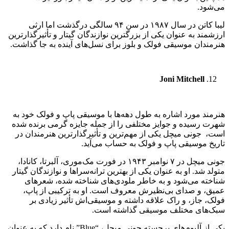
می‌شود.
لیبا کاتن در سال ۱۹۸۷ در سن ۹۴ سالگی درگذشت اما ارثی
ارزشمند به عنوان یکی از بزرگترین نوازندگان گیتار و تأثیرگذارترین
هنرمندان موسیقی فولک و بلوز برای نسل‌های آینده به جا گذاشت.
Joni Mitchell
هنرمند مورد اشاره به طول دهه‌ها با موسیقی پاپ و فولک خود به
شهرت رسیده و جوایز مختلفی را از جمله جایزه گرمی برنده شده
است، جونی میچل یکی از مهم‌ترین و تأثیرگذارترین هنرمندان در
تاریخ موسیقی پاپ و فولک به حساب می‌آید.
جونی میچل در ۷ نوامبر ۱۹۴۳ در فورت مک‌موری، آلبرتا، کانادا،
متولد شد. او به عنوان یکی از بهترین ترانه‌سراها و نوازندگان گیتار
شناخته می‌شود و به خاطر ملودی‌های شناخته شده، شعرهای
عمیق، و صدای بی‌نظیرش معروف است. او به ترکیبی از پاپ،
فولک، جاز، و راک علاقه داشته و موسیقی‌اش تأثیر زیادی بر
سبک‌های مختلف موسیقی گذاشته است.
یکی از آلبوم‌های برجسته جونی میچل، “Blue” نام دارد که به عنوان