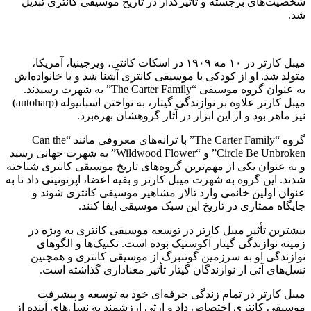
شخصیت‌های برجسته و تأثیرگذار در تاریخ موسیقی کانتری تبدیل
شد.
میبل کارتر در ۱۰ مه ۱۹۰۹ در اسکات کانتی، ویرجینیا، آمریکا،
متولد شد. او از کودکی با موسیقی کانتری آشنا شد و با خانواده‌اش
به عنوان گروه موسیقی “The Carter Family” به شهرت رسیدند.
میبل کارتر علاوه بر نوازندگی گیتار، به نواختن اسبانیوله (autoharp)
نیز ماهر بود و از این ابزار در آثار گروهشان بهره‌برد.
گروه “The Carter Family” با ترانه‌های معروفی مانند “Can the
Circle Be Unbroken” و “Wildwood Flower” به شهرت جهانی رسید
و به عنوان یکی از مهم‌ترین گروه‌های تاریخ موسیقی کانتری شناخته
شدند. این گروه به شهرت میبل کارتر و بقیه اعضا، اپرتونیتی داد تا به
عنوان اولین خانمی وارد تالار مشاهیر موسیقی کانتری شوند و
جایگاه ممتازی در تاریخ این سبک موسیقی ایفا کنند.
بیشترین تأثیر میبل کارتر در توسعه موسیقی کانتری به ویژه در
زمینه نوازندگی گیتار آکوستیک بوده است. تکنیک‌ها و الگوهای
نوازندگی او به سرزمین گوتنبرگ از موسیقی کانتری و همچنین
نسل‌های آتی از نوازندگان گیتار تأثیر معناداری گذاشته است.
میبل کارتر در تمام زندگی حرفه‌ای خود به توسعه و پیشرفت
موسیقی کانتری اختصاص داد و ارثی ارزشمند به نسل‌های آینده از