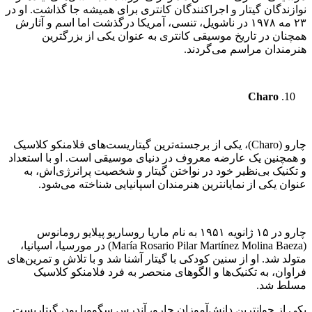
نوازندگان گیتار و اجرا‌کنندگان کانتری برای همیشه جا گذاشت. او در
۲۳ مه ۱۹۷۸ در ناشویل، تنسی، آمریکا درگذشت اما اسم و آثارش
همچنان در تاریخ موسیقی کانتری به عنوان یکی از بزرگترین
هنرمندان مراسم می‌گردند.
Charo
چارو (Charo)، یکی از برجسته‌ترین گیتاریست‌های فلامنکو کلاسیک
و همچنین یک عارضه معروف در دنیای موسیقی است. او با استعداد
و تکنیک بی‌نظیر خود در نواختن گیتار و شخصیت پرانرژی‌اش، به
عنوان یکی از نمایانترین هنرمندان اسپانیایی شناخته می‌شود.
چارو در ۱۵ ژانویه ۱۹۵۱ به نام ماریا روساریو پيلایو رومانوس
(María Rosario Pilar Martínez Molina Baeza) در مورسیا، اسپانیا،
متولد شد. او از سنین کودکی با گیتار آشنا شد و با تلاش و تمرین‌های
فراوان، به تکنیک‌ها و الگوهای منحصر به فرد فلامنکو کلاسیک
مسلط شد.
یکی از جوانترین دانش‌آموزان چارو، آندرس سگوویا بود، گیتاریست