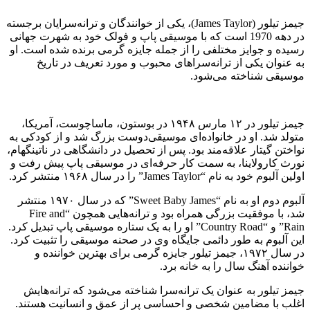
جیمز تیلور (James Taylor)، یکی از خوانندگان و ترانه‌سرایان برجسته
در دهه 1970 است که با موسیقی پاپ و فولک خود به شهرت جهانی
رسیده و جوایز مختلفی را از جمله جایزه گرمی برنده شده است. او
به عنوان یکی از ترانه‌سراهای محبوب و مورد تعریف در تاریخ
موسیقی شناخته می‌شود.
جیمز تیلور در ۱۲ مارس ۱۹۴۸ در بوستون، ماساچوست، آمریکا،
متولد شد. او در خانواده‌ای موسیقی‌دوست بزرگ شد و از کودکی به
نواختن گیتار علاقه‌مند بود. پس از تحصیل در دانشگاهی در ناتینگهام،
نورث کارولاینا، به سمت کار حرفه‌ای در موسیقی پاپ پیش رفت و
اولین آلبوم خود به نام “James Taylor” را در سال ۱۹۶۸ منتشر کرد.
آلبوم دوم او به نام “Sweet Baby James” که در سال ۱۹۷۰ منتشر
شد، با موفقیت بزرگی همراه بود و ترانه‌هایی همچون “Fire and
Rain” و “Country Road” او را به یک ستاره موسیقی پاپ تبدیل کرد.
این آلبوم به طور دائمی جایگاه وی در صحنه موسیقی را تثبیت کرد.
در سال ۱۹۷۲، جیمز تیلور جایزه گرمی برای بهترین خواننده و
خواننده آهنگ سال را به خانه برد.
جیمز تیلور به عنوان یک ترانه‌سرا شناخته می‌شود که ترانه‌هایش
اغلب با مضامین شخصی و احساسی پر از عمق و انسانیت هستند.