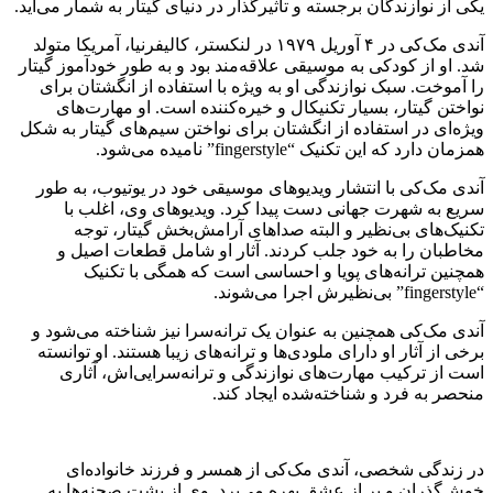
یکی از نوازندگان برجسته و تأثیرگذار در دنیای گیتار به شمار می‌آید.
آندی مک‌کی در ۴ آوریل ۱۹۷۹ در لنکستر، کالیفرنیا، آمریکا متولد
شد. او از کودکی به موسیقی علاقه‌مند بود و به طور خودآموز گیتار
را آموخت. سبک نوازندگی او به ویژه با استفاده از انگشتان برای
نواختن گیتار، بسیار تکنیکال و خیره‌کننده است. او مهارت‌های
ویژه‌ای در استفاده از انگشتان برای نواختن سیم‌های گیتار به شکل
همزمان دارد که این تکنیک “fingerstyle” نامیده می‌شود.
آندی مک‌کی با انتشار ویدیوهای موسیقی خود در یوتیوب، به طور
سریع به شهرت جهانی دست پیدا کرد. ویدیوهای وی، اغلب با
تکنیک‌های بی‌نظیر و البته صداهای آرامش‌بخش گیتار، توجه
مخاطبان را به خود جلب کردند. آثار او شامل قطعات اصیل و
همچنین ترانه‌های پویا و احساسی است که همگی با تکنیک
“fingerstyle” بی‌نظیرش اجرا می‌شوند.
آندی مک‌کی همچنین به عنوان یک ترانه‌سرا نیز شناخته می‌شود و
برخی از آثار او دارای ملودی‌ها و ترانه‌های زیبا هستند. او توانسته
است از ترکیب مهارت‌های نوازندگی و ترانه‌سرایی‌اش، آثاری
منحصر به فرد و شناخته‌شده ایجاد کند.
در زندگی شخصی، آندی مک‌کی از همسر و فرزند خانواده‌ای
خوش‌گذران و پر از عشق بهره می‌برد. وی از پشت صحنه‌ها به