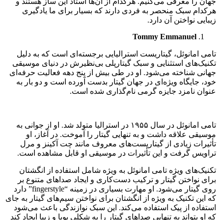
جهان را معرفی می‌کنیم. هرکدام از آن‌ها استاد این ساز هستند و
هرکدام سبک منحصر به فردی دارند که بسیار برای ما یادگیری
زیبایی نواختن آن دارد.
Tommy Emmanuel
تامی امانوئل، گیتاریست استرالیایی برجسته‌ای است که به دلیل
تکنیک‌های استثنایی و سبک گیتارپلی بی‌نظیرش در دنیای موسیقی
جهانی شناخته می‌شود. او در طی بیش از پنج دهه فعالیت حرفه‌ای
خود، جایگاه ویژه‌ای در جهان گیتار بدست آورده است و دو بار به
عنوان نامزد جایزه گرمی نام‌گذاری شده است.
تامی امانوئل در سال ۱۹۵۵ در استرالیا متولد شد. او از جوانی به
موسیقی علاقه داشت و به تنهایی گیتار را آموخت. در آغاز، او
تأثیرات زیادی از گیتاریست‌های معروف مانند چت آکینز و مرل
تراویس گرفت و این تأثیرات در موسیقی او قابل مشاهده است.
تکنیک‌های ویژه تامی امانوئل به ویژه شامل استفاده از انگشتان
برای نواختن گیتار و ترکیب دست‌کاری و ایجاد صداهای متنوع بر
روی گیتار می‌شود. او مهارت بسیاری در زمینه “fingerstyle” دارد
که این تکنیک به ویژه از انگشتان برای نواختن سیم‌های گیتار به جای
استفاده از پیک استفاده می‌کند. این سبک نوازندگی باعث می‌شود
که او بتواند به تنهایی صداهای گیتار را به شکلی پویا و زیبا ایجاد کند