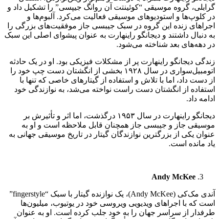
گرابلی، گروه موسیقی “کوئینتت آن روانگ جیپسی” را تشکیل داد و
در کلوپ‌ها و استودیوهای موسیقی فعالیت می‌کرد. آلبوم‌ها و
اجراهای زنده این گروه در سبک جیبسی جاز موفقیت‌های بزرگی را
به دنبال داشتند و دیجانگو راینهارت به عنوان پیشوای اصلی این سبک
در دهه‌های بعد شناخته می‌شود.
زندگی دیجانگو راینهارت پر از مشکلات فیزیکی بود. او در یک حادثه
اتومبیل‌سواری در سال ۱۹۲۸ بخشی از انگشتان دست چپ خود را
از دست داد، اما با تلاش و استفاده از گیتارهای خاصی که تنها با
استفاده از انگشتان دست راست نواخته می‌شد، به نوازندگی خود
ادامه داد.
دیجانگو راینهارت در سال ۱۹۵۳ درگذشت، اما اثر و تأثیرش بر
موسیقی جاز و جیبسی جاز همچنان قابل ملاحظه است و او به
عنوان یکی از بزرگترین نوازندگان گیتار در تاریخ موسیقی جهانی به
یاد مانده است.
Andy McKee
آندی مک‌کی (Andy McKee)، یک نوازنده گیتار با سبک “fingerstyle”
است که با اجراهای ویدیویی ویروسی خود در یوتیوب، میلیون‌ها
طرفدار از سراسر جهان را به خود جلب کرده است. او به عنوان