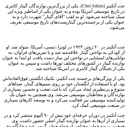
چت آتکینز (Chet Atkins)، یکی از بزرگ‌ترین نوازندگان گیتار کانتری
در تاریخ موسیقی آمریکا بوده و به عنوان یکی از اساطیر ویژه این
سبک شناخته می‌شود. او به لقب “آقای گیتار” شهرت دارد و به
عنوان یکی از برجسته‌ترین گیتاریست‌های تاریخ موسیقی تعریف
می‌شود.
چت آتکینز در ۲۰ ژوئن ۱۹۲۴ در لوترا، تنسی، آمریکا، متولد شد. او
از کودکی به نواختن گیتار علاقه‌مند شد و با تمرین‌های فراوان، به
توانایی‌های استثنایی در نواختن این ساز دست یافت. او ابتدا به عنوان
نوازنده گیتار در کشورهای مختلف تورها داشت و سپس به عنوان
یکی از نخبگان گیتار کانتری در آمریکا شناخته شد.
یکی از ویژگی‌های برجسته چت آتکینز، تکنیک انگشتی فوق‌العاده‌اش
بود. او با استفاده از انگشتان خود بر روی سیم‌های گیتار، صداهای
متنوع و بی‌نظیری ایجاد می‌کرد که باعث تعجب و تحسین بسیاری از
نوازندگان و مخاطبان موسیقی می‌شد. وی همچنین به عنوان یک
تولیدکننده موسیقی نیز فعالیت می‌کرد و به توسعه کارهای بسیاری
در صنعت موسیقی کمک کرد.
چت آتکینز در دوران حرفه‌ای خود بیش از ۹۰ آلبوم منتشر کرد و در
بسیاری از آن‌ها به عنوان نوازنده گیتار اصلی حضور داشت. وی
همچنین برنده جوایز مختلفی از جمله جوایز گرمی شد و جایگاه وی