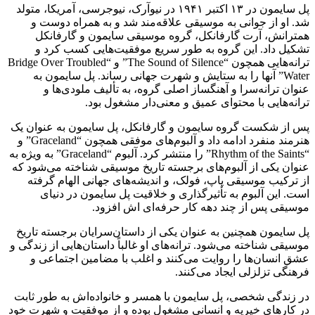
پل سایمون در ۱۳ اکتبر ۱۹۴۱ در نیوآرک، نیوجرسی، آمریکا، متولد
شد. او از جوانی به موسیقی علاقه‌مند شد و به همراه دوست و
همترانش، آرت گارفانکل، گروه موسیقی سایمون و گارفانکل
تشکیل داد. این گروه به طور سریع موفقیت‌هایی کسب کرد و
ترانه‌هایی همچون “The Sound of Silence” و “Bridge Over Troubled
Water” آنها را به ستایش و شهرت جهانی رساند. پل سایمون به
عنوان ترانه‌سرا و آهنگساز اصلی گروه، به تألیف ملودی‌ها و
ترانه‌هایی با محتوای عمیق و معنی‌دار مشغول بود.
پس از شکست گروه سایمون و گارفانکل، پل سایمون به عنوان یک
هنرمند منفرد ادامه داد و آلبوم‌های موفقی همچون “Graceland” و
“Rhythm of the Saints” را منتشر کرد. آلبوم “Graceland” به ویژه به
عنوان یکی از آلبوم‌های برجسته تاریخ موسیقی شناخته می‌شود که
از ترکیب موسیقی پاپ، فولک، و اندیشه‌های جهانی الهام گرفته
است. این آلبوم به تأثیرگذاری و خلاقیت پل سایمون در دنیای
موسیقی پس از چند دهه کار حرفه‌ای اش افزود.
پل سایمون همچنین به عنوان یکی از داستان‌سرایان برجسته تاریخ
موسیقی شناخته می‌شود. ترانه‌های او غالباً داستان‌هایی از زندگی و
عشق انسان‌ها را روایت می‌کنند و اغلب با مضامین اجتماعی و
فرهنگی تزلزلی ایجاد می‌کنند.
در زندگی شخصی، پل سایمون با همسر و خانواده‌اش به طور ثابت
در کارهای خیریه و انسانی مشغول بوده و از موفقیت و شهرت خود