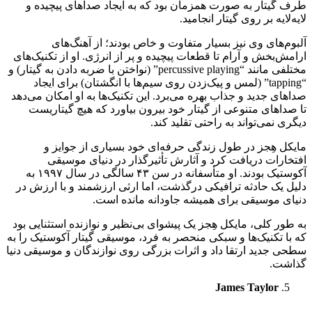
طرف گیتار به صورت همزمان بود که به ایجاد صداهای پیچیده و
لایه‌لایه بر روی گیتار انجامید.
آلبوم‌های وی نیز بسیار متفاوت و خاص بودند؛ از آهنگ‌های
ارامش‌بخش و آرام تا قطعات پیچیده و پر از انرژی. او از تکنیک‌های
مختلفی مانند “percussive playing” (نواختن با ضربه دادن به گیتار) و
“tapping” (لمس و پیک‌زدن روی سیم‌ها با انگشتان) برای ایجاد
صداهای جدید و جذاب بهره می‌برد. این تکنیک‌ها به او امکان می‌دهد
تا صداهای متنوعی از گیتار خود بیرون بیاورد که هیچ گیتاریست
دیگری نمی‌تواند به راحتی تقلید کند.
مایکل هِجز در طول زندگی حرفه‌ای خود بسیاری از جوایز و
افتخارات دریافت کرد و آثارش تأثیرگذار در دنیای موسیقی
آکوستیک بودند. او متأسفانه در سن ۴۳ سالگی در سال ۱۹۹۷ به
دلیل یک حادثه ترافیکی درگذشت، اما ارثی ارزشمند و با ارزش در
دنیای موسیقی برای همیشه جاودانه مانده است.
به طور کلی، مایکل هِجز یک پیشوای بی‌نظیر و نوازنده استثنایی بود
که با تکنیک‌ها و سبکی منحصر به فرد، موسیقی گیتار آکوستیک را به
سطحی جدید ارتقا داد و اثرات بزرگی روی نوازندگان و موسیقی دنیا
گذاشت.
James Taylor