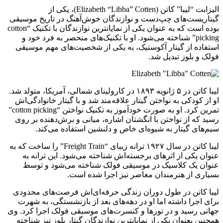
الیزابت “لیبا” کاتن (Elizabeth “Libba” Cotten)، یکی از
گیتاریست‌های چپ‌دست و نوازندگان خوش‌آهنگ در تاریخ موسیقی
بوده است که به عنوان یکی از نمایانترین نوازندگان با تکنیک “cotton
picking” شناخته می‌شود. او با تکنیک‌های منحصر به فرد خود و
استفاده از گیتار آکوستیک، به یکی از شخصیت‌های مهم موسیقی
فولک و بلوز تبدیل شد.
لیبا کاتن در ۵ ژانویه ۱۸۹۳ در کارولینای شمالی، آمریکا، متولد شد.
او از کودکی به نواختن گیتار علاقه‌مند شد و با گیتار خانوادگی‌اش
تمرین کرد. او به صورت خودآموز به تکنیک نواختن “cotton picking”
رسید که از نواختن با انگشتان اشاره، میانی و برش‌دهنده بر روی
سیم‌های گیتار به شیوه‌ای خاص و دلنشین استفاده می‌کند.
لیبا کاتن در سال ۱۹۲۷ ترانه زیبای “Freight Train” را ساخت که به
عنوان یکی از اثرهای برجسته‌اش شناخته می‌شود. این ترانه به
عنوان یک کلاسیک در موسیقی فولک شناخته می‌شود و توسط
بسیاری از هنرمندان معاصر نیز اجرا شده است.
لیبا کاتن در طول دوران زندگی حرفه‌ای‌اش فرصت‌های محدودی
برای اجرا داشته اما او در دهه‌های بعد از بازنشستگی، به شهرت
جهانی رسید و در تورها و کنسرت‌های موسیقی فولک اجرا کرد. وی
همچنین بعنوان یکی از نمایانترین نوازندگان گیتار بلوز نیز شناخته