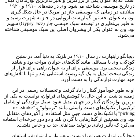
است که به عنوان یکی از بزرگترین و تأثیرگذارترین نوازندگان گیتار
در تاریخ موسیقی شناخته می‌شود. وی در دهه‌های ۱۹۱۰ و ۱۹۲۰
میلادی، در زمانی که موسیقی جاز در آمریکا در حال شکل‌گیری
بود، به عنوان نخستین گیتاریست اروپایی در جاز به شهرت رسید و
به طور بی‌نظیری در توسعه سبک جیبسی جاز (Gypsy Jazz) سهیم
بود. وی به عنوان یکی از پیشروان اصلی این سبک موسیقی شناخته
می‌شود.
دیجانگو راینهارت در سال ۱۹۱۰ در بلژیک به دنیا آمد. در سنین
کودکی، وی با مسائلی مانند گانگ‌های جوانان مواجه بود و شاهد
زندگی سختی بود. موسیقی برای او به عنوان راهی برای فرار از
زندگی سخت تبدیل به یک گیتاریست استثنایی شد و تنها با تلاش‌های
خود مهارت نوازندگی را به دست آورد.
او به طور خودآموز گیتار را یاد گرفت و تحصیلات رسمی در این
زمینه نداشت. با این حال، با کوشش‌های فراوان، توانست به یکی از
برترین نوازندگان گیتار در جهان تبدیل شود. سبک نوازندگی او شامل
ترکیبی از تکنیک‌های دست راستی مانند “ترمولو” و “rest-stroke
picking” با تکنیک‌های دست چپی مثل استفاده از آکوردهای متقابل
بود. وی همچنین از گیتارهایی با گردن بلند و دو دور چرخه‌ای استفاده
می‌کرد که تأثیر زیادی بر تولید صداهای جذاب و خاص داشت.
دیجانگو راینهارت همراه با دوست و هم‌نواز ویلن‌نوازش، استفان