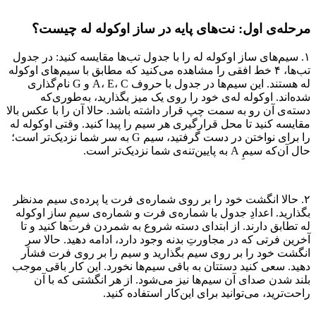
مرحله‌ی اول: نت‌های پایه در ساز اوکوله له چیست؟
۱. سیم‌های ساز اوکوله له را با جدول تب‌ها مقایسه کنید: در جدول
تب‌ها، ۴ خط افقی را مشاهده می‌کنید که مطابق با سیم‌های اوکوله
له هستند. این سیم‌ها در جدول با حروف A، E، C و G نام‌گذاری
شده‌اند. اوکوله له‌ی خود را روی یک میز بگذارید، به‌طوری‌که
دسته‌ی آن رو به سمت چپ قرار داشته باشد. حالا آن را با عکس بالا
مقایسه کنید تا محل قرارگیری هر سیم را پیدا کنید. وقتی اوکوله له
را برای نواختن در دست گرفتید، سیم G به سر شما نزدیک‌تر است؛
حال آن‌که سیمِ A به پایین‌تنه‌ی شما نزدیک‌تر است.
۲. حالا انگشت خود را بر روی شماره‌ی فرت یا پرده‌ی سیم مدنظر
بگذارید. اعدادِ جدول با شماره‌ی فرت و شماره‌ی سیمِ ساز اوکوله
له تطابق دارند. از ابتدای دسته شروع به شمردن فرت‌ها کنید و تا
آخرین فرتی که در مجاورتِ بدنه وجود دارد،‌ ادامه دهید. حالا سرِ
انگشت خود را بر روی سیم بگذارید و سیم را بر روی فرت فشار
دهید. سعی کنید دستتان به باقی سیم‌ها نخورد. این کار باقی موجب
بلند شدن صدای آن سیم‌ها نیز می‌شود. از هر انگشتی که با آن
راحت‌ترید، می‌توانید برای این‌کار استفاده کنید.