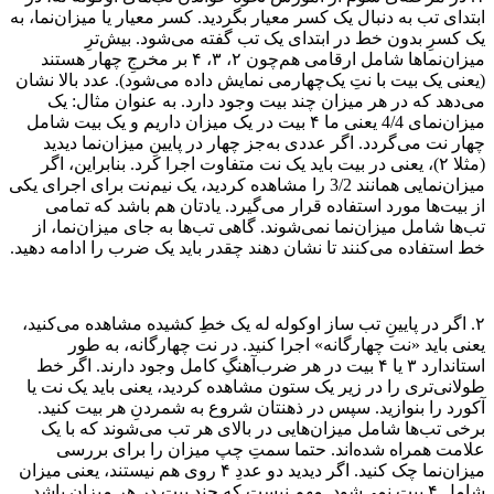
ابتدای تب به دنبال یک کسر معیار بگردید. کسر معیار یا میزان‌نما، به
یک کسرِ بدون خط در ابتدای یک تب گفته می‌شود. بیش‌ترِ
میزان‌نماها شامل ارقامی هم‌چون ۲، ۳، ۴ بر مخرجِ چهار هستند
(یعنی یک بیت با نتِ یک‌چهارمی نمایش داده می‌شود). عدد بالا نشان
می‌دهد که در هر میزان چند بیت وجود دارد. به عنوان مثال: یک
میزان‌نمای 4/4 یعنی ما ۴ بیت در یک میزان داریم و یک بیت شامل
چهار نت می‌گردد. اگر عددی به‌جز چهار در پایینِ میزان‌نما دیدید
(مثلا ۲)، یعنی در بیت باید یک نت متفاوت اجرا کرد. بنابراین،‌ اگر
میزان‌نمایی همانند 3/2 را مشاهده کردید، یک نیم‌نت برای اجرای یکی
از بیت‌ها مورد استفاده قرار می‌گیرد. یادتان هم باشد که تمامی
تب‌ها شامل میزان‌نما نمی‌شوند. گاهی تب‌ها به جای میزان‌نما، از
خط استفاده می‌کنند تا نشان دهند چقدر باید یک ضرب را ادامه دهید.
۲. اگر در پایین‌ِ تب ساز اوکوله له یک خطِ کشیده مشاهده می‌کنید،
یعنی باید «نت چهارگانه» اجرا کنید. در نت چهارگانه، به طور
استاندارد ۳ یا ۴ بیت در هر ضرب‌آهنگِ کامل وجود دارند. اگر خط
طولانی‌تری را در زیر یک ستون مشاهده کردید، یعنی باید یک نت یا
آکورد را بنوازید. سپس در ذهنتان شروع به شمردنِ هر بیت کنید.
برخی تب‌ها شامل میزان‌هایی در بالای هر تب می‌شوند که با یک
علامت همراه شده‌اند. حتما سمتِ چپ میزان را برای بررسی
میزان‌نما چک کنید. اگر دیدید دو عددِ ۴ روی هم نیستند، یعنی میزان
شامل ۴ بیت نمی‌شود. مهم نیست که چند بیت در هر میزان باشد.