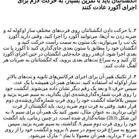
انگشتانتان باید با تمرین بسیار، به حرکت لازم برای
اجرای آکورد عادت کنند
۳. با حرکت دادن انگشتانتان روی فرت‌های مختلفِ ساز اوکوله له و
ضربه زدن به آن‌ها، می‌توانید آکورد را اجرا کنید. وقتی دارید آکوردِ
یک تب را می‌نوازید، یک ستون به سمت راست حرکت کنید و
انگشتان خود را مطابق با ستون بعدی جای‌گذاری کنید تا آکورد یا نت
بعدی اجرا شود. آن‌قدر روی جابه‌جایی انگشتان در حین اجرای آکورد
کار کنید و به سراغ نت‌های بعدی بروید، که انگشتانتان به ضربات هر
آهنگ عادت کنند.
۴. از تکنیک هَمِر-آن برای اجرای فرکانس‌های ثانویه و نت‌های بالاترِ
ساز اوکوله له استفاده کنید. نت‌های همر-آن همیشه با یک عدد،
سپس حرفِ h و بعد یک رقم دیگر نشان داده می‌شوند. انگشت خود
را روی فرتِ شماره‌گذاری‌شده‌ی اول بگذارید، به سیم ضربه بزنید و
سپس بلافاصله انگشت خود را روی فرتِ شماره‌گذاری‌شده‌ی دوم
قرار دهید. وقتی به فرت دوم ضربه زدید،‌ باید انگشتتان از فرت
اولی بردارید. به عنوان مثال، تصور کنید یک همر-آن برای سیم A به
این شکل (2h3) نشانه‌گذاری شده است. در چنین زمانی، باید انگشت
خود را روی فرت دومِ سیم A گذاشته، به سیم ضربه بزنید. سپس
سریع به سراغ فرتِ سوم در سیم A بروید و انگشت خود را از روی
فرت ۲ بردارید. همر-آن معمولا با نمادِ ^ مارک می‌شود.