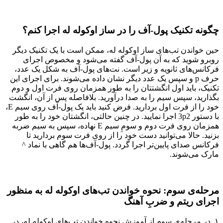
چگونه تکنیک پول-آف را در ساز اوکوله له اجرا کنم؟
حین خواندن تب‌های ساز اوکوله له، ممکن است با یک تکنیک دیگر
روبرو شوید که به آن پول-آف گفته می‌شود و مخصوص اجرای
فرکانس‌‌های ثانویه و زیر است. نت‌های پول-آف به شکل یک عدد،
حرف p و سپس یک عدد دیگر نشان داده می‌شوند. برای اجرای این
تکنیک، باید اول انگشتتان را به طور همزمان روی فرت اول و دوم
بگذارید، سپس سیم را به صدا درآورید. بلافاصله پس از آن، انگشت
خود را از فرت اول بردارید. فرض کنید باید یک پول-آف روی سیم E،
با دستور 3p2 اجرا نمایید. در چنین حالتی، انگشتان خود را به طور
همزمان روی فرت دوم و سومِ سیم E نهاده، سپس به سیم ضربه
بزنید. حالا می‌توانید دست خود را از روی فرت سوم بردارید تا
فرکانس صدای پایین‌تر اجرا گردد. پول-آف‌ها هم گاهی با نماد ^
مارک می‌شوند.
مرحله‌ی سوم: نحوه‌ خواندن تب‌های اوکوله له به منظور
اجرای ریتم و ضربِ آهنگ
۱. در مرحله‌ی سوم از آموزش نحوه خواندن تب‌های اوکوله له، در