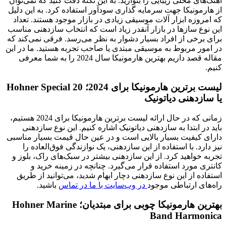
آهنگ‌های محلی زیبایی را بنوازید. به این نکته دقت کنید که نمی‌توان
از هارمونیکا جهت سرمایه گذاری سودآور استفاده کرد. به این دلیل
که امروزه ابزار آلات موسیقی زیادی در بازار موجود هستند. تعداد
این نوع سازها در بازار آنقدر زیاد است که انتخاب سازدهنی مناسب
برای برخی از افراد بسیار دشوار به نظر می‌رسد. فرقی نمی‌کند که
در امور مربوط به موسیقی مبتدی یا صاحب تجربه هستید. ما در این
مقاله قصد داریم بهترین هارمونیکا سال 2024 را به شما معرفی
کنیم.
لیست برترین هارمونیکا برای 2024؛ Hohner Special 20
یا سازدهنی دیاتونیک
زمانی که در حال ارائه لیست برترین هارمونیکا برای 2024 هستیم،
باید در ابتدا به سازدهنی دیاتونیک اشاره کنیم. این نوع سازدهنی
دارای کیفیت بسیار بالایی است و در عین حال قیمت بسیار مناسبی
نیز دارد. با استفاده از این سازدهنی، یک نوازندگی فوق‌العاده را
تجربه خواهید کرد. از این ساز‌دهنی بیشتر در سبک‌های راک، بلوز و
کانتری مورد استفاده قرار می‌گیرد. چنانچه در زمینه خرید و
استفاده از این نوع سازدهنی دچار ابهام شدید، می‌توانید از طریق
راه‌های ارتباطی موجود
در وب‌سایت با ما در تماس
باشید.
بهترین هارمونیکا چوبی برای مبتدیان؛ Hohner Marine
Band Harmonica