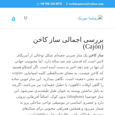
+98 998 104 0078
roshinamusic@yahoo.com
آشنایی با ساز کاخن
بررسی اجمالی ساز کاخن
(Cajón)
ساز کاخن
یک ساز ضربی جعبه‌ای شکل توخالی از آمریکای
لاتین است که قدمتی چند صد ساله دارد، اما محبوبیت جهانی
آن تنها در چند دهه اخیر به دست آمده است. اگر کنجکاو هستید
که کاخن چیست، به معنای تحت‌الفظی کلمه اسپانیایی «cajón»
که به معنی «جعبه» است، نگاهی بیندازید. این ساز چوبی ساده
را گاهی اوقات «کاهون» یا «طبل جعبه‌ای» نیز می‌نامند، اگرچه
به دلیل نداشتن پوسته به عنوان طبل طبقه‌بندی نمی‌شود. این
ساز خودصدا (idiophone) بدون کوک، اصالتاً آفریقایی-پروئی
دارد و عنصری اساسی در موسیقی نواحی ساحلی پرو به
شمار می‌رود و همچنین همراهی محبوبی برای سبک‌های
موسیقی فولکلور لاتین، فلامنکو، جاز و rumba است.