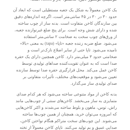
یک کاخن معمولاً به شکل یک جعبه مستطیلی است که ابعاد آن
حدود ۳۰ در ۳۰ در ۴۵ سانتی‌متر است، اگرچه اندازه‌های دقیق
بین سازندگان کاخن متفاوت است. بدنه ساز از چوب ساخته
شده و دارای شش وجه است. برای پنج ضلع غیرنوازنده جعبه،
از ورق‌های چوب سخت به ضخامت ۲ سانتی‌متر استفاده
می‌شود. ضلع ضربه زننده جعبه «تاپا» (tapa) به معنی «بالا»
نامیده می‌شود. تاپا حتی از سایر اضلاع نازک‌تر است و
ضخامتی حدود ۳ میلی‌متر دارد. کاخن همچنین دارای یک حفره
صدا است که به عنوان تقویت‌کننده صداهای تولیدی توسط
کاخن عمل می‌کند. محل قرارگیری حفره صدا توسط سازنده
تعیین می‌شود و موقعیت‌های مختلف، تأثیرات متفاوتی بر
صدای تولیدی ساز می‌گذارد.
بدنه کاخن از مواد متنوعی ساخته می‌شود که هر کدام صدای
متمایزی به ساز می‌بخشد. کاخن‌های سنتی از چوب‌هایی مانند
راش، توس، ماهون و بلوط ساخته می‌شدند و اکثر کاخن‌هایی
که امروزه می‌توان خرید، همچنان از همین چوب‌ها ساخته
می‌شوند. این چوب‌های سخت متراکم هنگام نواختن کاخن،
صدایی عمیق و بم تولید می‌کنند. تاپای کاخن معمولاً از تخته