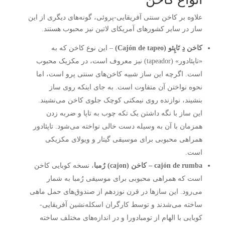
علاوه بر کاخن سنتی آفریقایی-پروئی، گونه‌های دیگری از این
ساز در سایر کشورهای آمریکای لاتین نیز محبوب هستند.
کاخن دِ تَاپِئو (
n de tapeo
ó
Caj
)
– این نوع کاخن که به
«تاپئادور» (tapeador) نیز معروف است، در مکزیک محبوب
است. اگرچه این ساز شبیه کاخن‌های سنتی پرو است، اما
نحوه نواختن آن متفاوت است. به جای اینکه روی ساز
بنشیند، نوازنده روی نیمکتی کوچک جلوی کاخن می‌نشیند.
این ساز با نگه داشتن یک تکه چوب به تاپا و ضربه زدن
همزمان با آن به وسیله دست خالی نواخته می‌شود. تاپئادور
همراهی محبوبی برای موسیقی گیتار و ویولای مکزیکی
است.
n de rumba
ó
caj
– کاخن (
cajon
) رُمبا
، نسخه کوبایی کاخن
است که همراهی محبوبی برای موسیقی رُمبا به شمار
می‌رود. این سازها در قرن نوزدهم از صندوق‌های حمل ماهی
ساخته می‌شدند و توسط کارگران اسکله‌نشین آفریقایی-
کوبایی با الهام از تومبادورا و در اندازه‌های مختلف ساخته