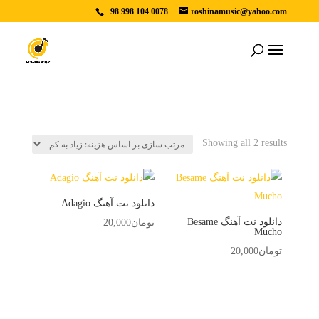
+98 998 104 0078
roshinamusic@yahoo.com
Sorted
Showing all 2 results
by
price:
high
دانلود نت آهنگ Adagio
to
دانلود نت آهنگ Besame
تومان
20,000
low
Mucho
تومان
20,000