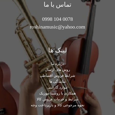
تماس با ما
0078 104 0998
roshinamusic@yahoo.com
لینک ها
درباره ما
روش های ارسال
شرایط فروش اقساطی
نمایندگی ها
موارد گارانتی
همکاری با روشینا موزیک
شرایط و خدمات فروش کالا
نحوه مرجوعی کالا و بازپرداخت وجه