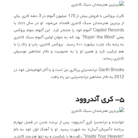
گارث بروکس با فروش بیش از 170 میلیون آلبوم در 3 دهه کاری، یکی
از برترین هنرمندان سبک کانتری قلمداد می‌شود. او در سال ۱۹۸۹ با
Capitol Records آلبوم خود را منتشر کرد. این آلبوم سوم بروکس
یعنی “Ropin’ the Wind” بود که به عنوان اولین آلبوم سبک کانتری
به رتبه یک چارت بیلبورد ۲۰۰ رسید. بروکس کانتری، پاپ و راک را با
هم ترکیب کرد و همین او را به محبوبیت و تالار مشاهیر موسیقی
کانتری رساند.
Garth Brooks ترانه‌سرای پرکاری نیز است و با آثار الهام‌بخش خود در
2012 به تالار مشاهیر ترانه‌سرایی نیز راه یافت.
۵- کری آندروود
خواننده و ترانه‌سرا کری آندروود، پس از برنده شدن در فصل چهارم
برنامه «آمریکن آیدل» به شهرت رسید. او با آهنگ اول خود به نام
“Inside Your Heaven” رکورد‌ها را شکست و به تنها هنرمند کانتری