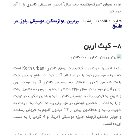
۲۰۱۳ عنوان “سرگرم‌کننده برتر سال” انجمن موسیقی کانتری را از آن
خود کرد.
شاید علاقه‌مند باشید:
برترین نوازندگان موسیقی بلوز در
تاریخ
۸- کیث اربن
یک ترانه‌سرا، خواننده و گیتاریست موفق کانتری، Keith urban است
که حرفه موسیقی خود را در استرالیا آغاز کرد. در واقع والدین کیث
باعث شعله‌ور شدن علاقه‌اش به موسیقی کانتری آمریکا بودند. وی
اولین آلبوم خود را در سال ۱۹۹۰ منتشر کرده و سپس به نشویل رفت
و شروع به ترکیب راک با موسیقی کانتری کرد و همین ترکیب در نهایت
او را به امضای شخصی خودش در موسیقی رساند. کیث به سرعت به
شهرت رسید و هم‌اکنون بیش از 17 میلیون آلبوم به فروش رسانده
و جوایز مختلفی ازجمله جایزه موسیقی آمریکا و 4 گرمی را به دست
آورده است.
علاوه بر تولید آهنگ‌، اربن به‌عنوان داور در برنامه آمریکن آیدل حضور