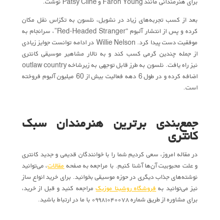
برای هنرمندانی مانند Faron Young و Patsy Cline نوشت.
بعد از کسب تجربه‌های زیاد در نشویل، نلسون به تگزاس نقل مکان
کرده و پس از انتشار آلبوم “Red-Headed Stranger”، سرانجام به
موفقیت‌ دست پیدا کرد. Willie Nelson در ادامه توانست جوایز زیادی
از جمله چندین گرمی کسب کند و به تالار مشاهیر موسیقی کانتری
نیز راه یافت. نلسون به طرز قابل توجهی به زیرشاخه outlaw country
اضافه کرده و در طول 6 دهه فعالیت بیش از 60 میلیون آلبوم فروخته
است.
جمع‌بندی برترین هنرمندان سبک
کانتری
در مقاله امروز، سعی کردیم شما را با خوانندگان قدیمی و جدید کانتری
و علت محبوبیت آن‌ها آشنا کنیم. با مراجعه به صفحه
مقالات
، می‌توانید
نوشته‌های جذاب دیگری در حوزه موسیقی بخوانید. برای خرید انواع ساز
نیز می‌توانید به
فروشگاه روشینا موزیک
مراجعه کنید و قبل از خرید،
برای مشاوره از طریق شماره ۰۹۹۸۱۰۴۰۰۷۸ با ما در ارتباط باشید.