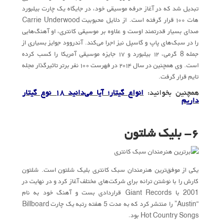
تبدیل شد که در آغاز حرفه موسیقی خود، در جایگاه یک چارت بیلبورد
هات ۱۰۰ قرار گرفته است. از دلایل محبوبیت Carrie Underwood
صدای بسیار قدرتمند اوست و علاوه بر موسیقی کانتری، او آهنگ‌هایی
را در سبک‌های پاپ و گاسپل نیز اجرا می‌کند. آندروود جوایز بسیاری از
جمله 8 گرمی، ۱۲ بیلبورد و ۱۷ جایزه موسیقی آمریکا را کسب کرده
است. وی همچنین در سال ۲۰۱۴ در فهرست ۱۰۰ نفر برتر تاثیرگذار مجله
تایم قرار گرفت.
همچنین بخوانید:
انواع گیتار؛ آیا می‌دانید 18 نوع گیتار
داریم
۶- بلیک شلتون
یکی از موفق‌ترین هنرمندان سبک کانتری بلیک شلتون است. شلتون
کارش را با نوشتن ترانه برای شرکت‌های مختلف آغاز کرد و در نهایت در
2001 با Giant Records قراردادی بست و آهنگ خود به نام
“Austin” را منتشر کرد که به مدت 5 هفته رتبه یک چارت Billboard
Hot Country Songs بود.