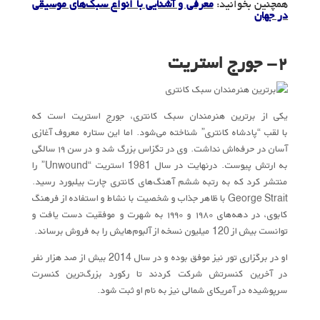
همچنین بخوانید:
معرفی و آشنایی با انواع سبک‌های موسیقی
در جهان
۲- جورج استریت
یکی از برترین هنرمندان سبک کانتری، جورج استریت است که
با لقب “پادشاه کانتری” شناخته می‌شود. اما این ستاره معروف آغازی
آسان در حرفه‌اش نداشت. وی در تگزاس بزرگ شد و در سن ۱۹ سالگی
به ارتش پیوست. درنهایت در سال 1981 استریت “Unwound” را
منتشر کرد که به رتبه ششم آهنگ‌های کانتری چارت بیلبورد رسید.
George Strait با ظاهر جذاب و شخصیت با نشاط و استفاده از فرهنگ
کابوی، در دهه‌های ۱۹۸۰ و ۱۹۹۰ به شهرت و موفقیت دست یافت و
توانست بیش از 120 میلیون نسخه از آلبوم‌هایش را به فروش برساند.
او در برگزاری تور نیز موفق بوده و در سال 2014 بیش از صد هزار نفر
در آخرین کنسرتش شرکت کردند تا رکورد بزرگ‌ترین کنسرت
سرپوشیده در آمریکای شمالی نیز به نام او ثبت شود.