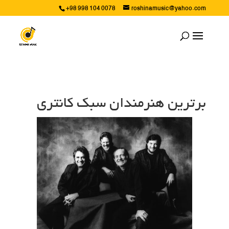
+98 998 104 0078
roshinamusic@yahoo.com
برترین هنرمندان سبک کانتری