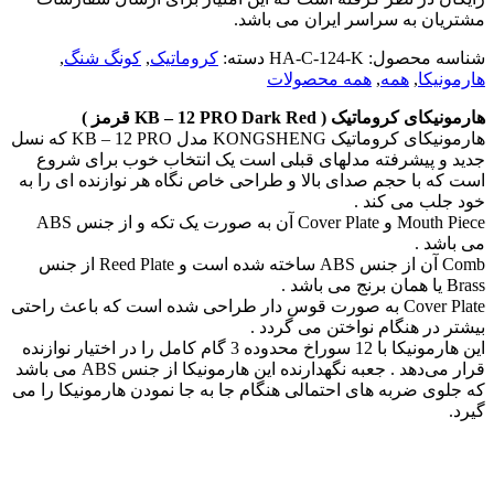
مشتریان به سراسر ایران می باشد.
شناسه محصول:
HA-C-124-K
دسته:
کروماتیک
,
کونگ شنگ
,
هارمونیکا
,
همه
,
همه محصولات
هارمونیکای کروماتیک ( KB – 12 PRO Dark Red قرمز )
هارمونیکای کروماتیک KONGSHENG مدل KB – 12 PRO که نسل
جدید و پیشرفته مدلهای قبلی است یک انتخاب خوب برای شروع
است که با حجم صدای بالا و طراحی خاص نگاه هر نوازنده ای را به
خود جلب می کند .
Mouth Piece و Cover Plate آن به صورت یک تکه و از جنس ABS
می باشد .
Comb آن از جنس ABS ساخته شده است و Reed Plate از جنس
Brass یا همان برنج می باشد .
Cover Plate به صورت قوس دار طراحی شده است که باعث راحتی
بیشتر در هنگام نواختن می گردد .
این هارمونیکا با 12 سوراخ محدوده‌ 3 گام کامل را در اختیار نوازنده
قرار می‌دهد . جعبه نگهدارنده این هارمونیکا از جنس ABS می باشد
که جلوی ضربه های احتمالی هنگام جا به جا نمودن هارمونیکا را می
گیرد.