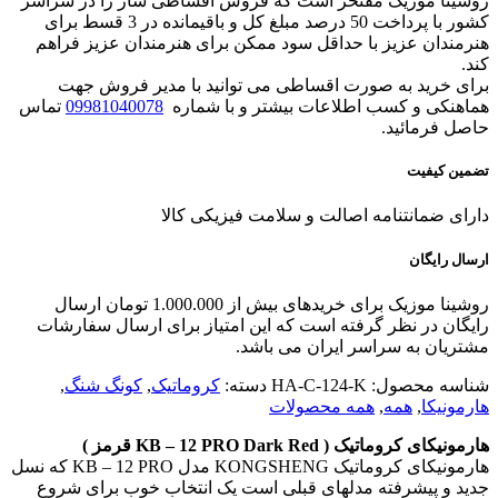
روشینا موزیک مفتخر است که فروش اقساطی ساز را در سراسر
کشور با پرداخت 50 درصد مبلغ کل و باقیمانده در 3 قسط برای
هنرمندان عزیز با حداقل سود ممکن برای هنرمندان عزیز فراهم
کند.
برای خرید به صورت اقساطی می توانید با مدیر فروش جهت
هماهنکی و کسب اطلاعات بیشتر و با شماره
09981040078
تماس
حاصل فرمائید.
تضمین کیفیت
دارای ضمانتنامه اصالت و سلامت فیزیکی کالا
ارسال رایگان
روشینا موزیک برای خریدهای بیش از 1.000.000 تومان ارسال
رایگان در نظر گرفته است که این امتیاز برای ارسال سفارشات
مشتریان به سراسر ایران می باشد.
شناسه محصول:
HA-C-124-K
دسته:
کروماتیک
,
کونگ شنگ
,
هارمونیکا
,
همه
,
همه محصولات
هارمونیکای کروماتیک ( KB – 12 PRO Dark Red قرمز )
هارمونیکای کروماتیک KONGSHENG مدل KB – 12 PRO که نسل
جدید و پیشرفته مدلهای قبلی است یک انتخاب خوب برای شروع