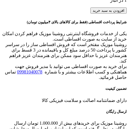
1 در انبار
سازدهنی
افزودن به سبد خرید
کروماتیک
کونگ
شرایط پرداخت اقساطی (فقط برای کالاهای بالای ۴میلیون تومان)
شنگ
پرو
یکی از خدمات فروشگاه اینترنتی روشینا موزیک فراهم کردن امکان
قرمز
خرید از سایت به صورت اقساطی است.
Kongsheng
روشینا موزیک مفتخر است که فروش اقساطی ساز را در سراسر
KB
کشور با پرداخت 50 درصد مبلغ کل و باقیمانده در 3 قسط برای
-
هنرمندان عزیز با حداقل سود ممکن برای هنرمندان عزیز فراهم
12
کند.
PRO
برای خرید به صورت اقساطی می توانید با مدیر فروش جهت
Dark
هماهنکی و کسب اطلاعات بیشتر و با شماره
09981040078
تماس
Red
حاصل فرمائید.
عدد
تضمین کیفیت
دارای ضمانتنامه اصالت و سلامت فیزیکی کالا
ارسال رایگان
روشینا موزیک برای خریدهای بیش از 1.000.000 تومان ارسال
رایگان در نظر گرفته است که این امتیاز برای ارسال سفارشات