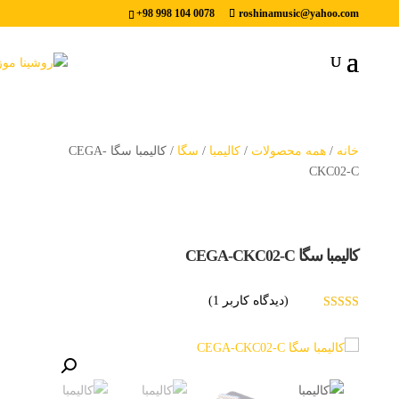
+98 998 104 0078
roshinamusic@yahoo.com
خانه
/
همه محصولات
/
کالیمبا
/
سگا
/ کالیمبا سگا CEGA-
CKC02-C
کالیمبا سگا CEGA-CKC02-C
(دیدگاه کاربر
1
)
ارسال رایگان
امتیاز
4.00
از 5 امتیاز
مشتری