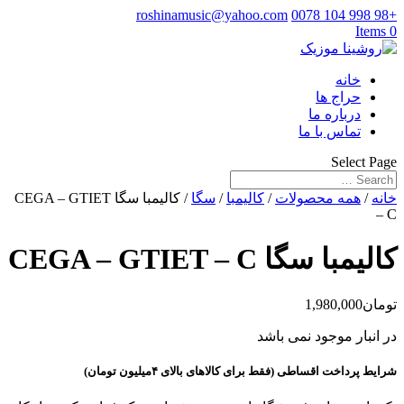
roshinamusic@yahoo.com
+98 998 104 0078
0 Items
خانه
حراج ها
درباره ما
تماس با ما
Select Page
خانه
/
همه محصولات
/
کالیمبا
/
سگا
/ کالیمبا سگا CEGA – GTIET
– C
کالیمبا سگا CEGA – GTIET – C
تومان
1,980,000
در انبار موجود نمی باشد
شرایط پرداخت اقساطی (فقط برای کالاهای بالای ۴میلیون تومان)