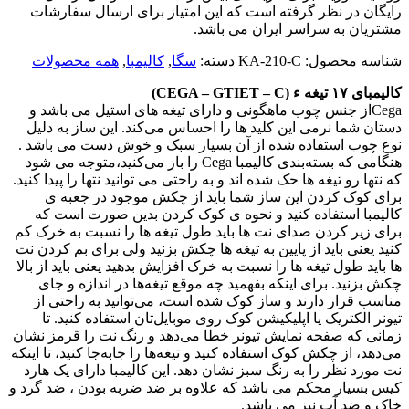
رایگان در نظر گرفته است که این امتیاز برای ارسال سفارشات
مشتریان به سراسر ایران می باشد.
شناسه محصول:
KA-210-C
دسته:
سگا
,
کالیمبا
,
همه محصولات
کالیمبای
۱۷
تیغه ء
(CEGA – GTIET – C)
Cegaاز جنس چوب ماهگونی و دارای تیغه های استیل می باشد و
دستان شما نرمی این کلید ها را احساس می‌کند. این ساز به دلیل
نوع چوب استفاده شده از آن بسیار سبک و خوش دست می باشد .
هنگامی که بسته‌بندی کالیمبا Cega را باز می‌کنید،متوجه می شود
که نتها رو تیغه ها حک شده اند و به راحتی می توانید نتها را پیدا کنید.
برای کوک کردن این ساز شما باید از چکش موجود در جعبه ی
کالیمبا استفاده کنید و نحوه ی کوک کردن بدین صورت است که
برای زیر کردن صدای نت ها باید طول تیغه ها را نسبت به خرک کم
کنید یعنی باید از پایین به تیغه ها چکش بزنید ولی برای بم کردن نت
ها باید طول تیغه ها را نسبت به خرک افزایش بدهید یعنی باید از بالا
چکش بزنید. برای اینکه بفهمید چه موقع‌ تیغه‌ها در اندازه و جای
مناسب قرار دارند و ساز کوک شده است، می‌توانید به راحتی از
تیونر الکتریک یا اپلیکیشن کوک روی موبایل‌تان استفاده کنید. تا
زمانی که صفحه نمایش تیونر خطا می‌دهد و رنگ نت را قرمز نشان
می‌دهد، از چکش کوک استفاده کنید و تیغه‌ها را جا‌به‌جا کنید، تا اینکه
نت مورد نظر را به رنگ سبز نشان دهد. این کالیمبا دارای یک هارد
کیس بسیار محکم می باشد که علاوه بر ضد ضربه بودن ، ضد گرد و
خاک و ضد آب نیز می باشد.