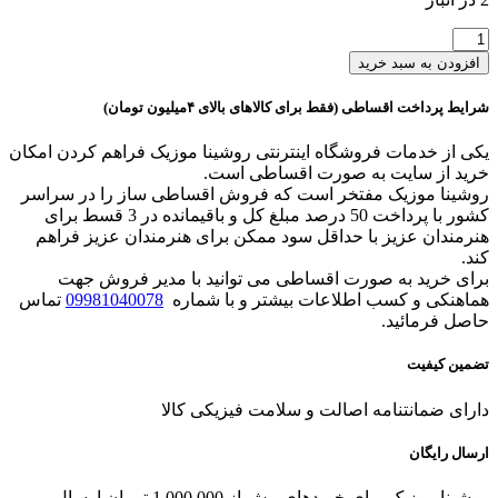
سازدهنی
دیاتونیک
افزودن به سبد خرید
کونگ
شنگ
شرایط پرداخت اقساطی (فقط برای کالاهای بالای ۴میلیون تومان)
Kongsheng
MARS
یکی از خدمات فروشگاه اینترنتی روشینا موزیک فراهم کردن امکان
M2
خرید از سایت به صورت اقساطی است.
SILVR/GOLD
روشینا موزیک مفتخر است که فروش اقساطی ساز را در سراسر
عدد
کشور با پرداخت 50 درصد مبلغ کل و باقیمانده در 3 قسط برای
هنرمندان عزیز با حداقل سود ممکن برای هنرمندان عزیز فراهم
کند.
برای خرید به صورت اقساطی می توانید با مدیر فروش جهت
هماهنکی و کسب اطلاعات بیشتر و با شماره
09981040078
تماس
حاصل فرمائید.
تضمین کیفیت
دارای ضمانتنامه اصالت و سلامت فیزیکی کالا
ارسال رایگان
روشینا موزیک برای خریدهای بیش از 1.000.000 تومان ارسال