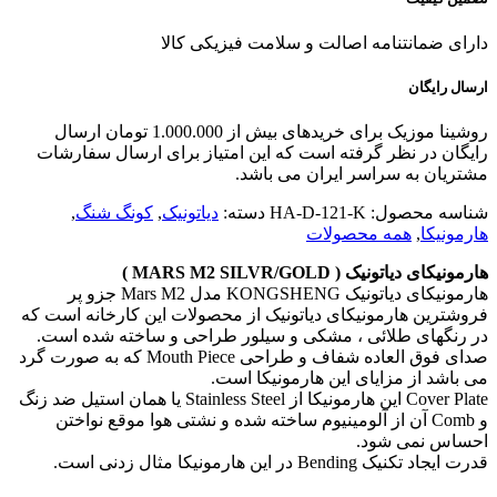
دارای ضمانتنامه اصالت و سلامت فیزیکی کالا
ارسال رایگان
روشینا موزیک برای خریدهای بیش از 1.000.000 تومان ارسال
رایگان در نظر گرفته است که این امتیاز برای ارسال سفارشات
مشتریان به سراسر ایران می باشد.
شناسه محصول:
HA-D-121-K
دسته:
دیاتونیک
,
کونگ شنگ
,
هارمونیکا
,
همه محصولات
هارمونیکای دیاتونیک ( MARS M2 SILVR/GOLD )
هارمونیکای دیاتونیک KONGSHENG مدل Mars M2 جزو پر
فروشترین هارمونیکای دیاتونیک از محصولات این کارخانه است که
در رنگهای طلائی ، مشکی و سیلور طراحی و ساخته شده است.
صدای فوق العاده شفاف و طراحی Mouth Piece که به صورت گرد
می باشد از مزایای این هارمونیکا است.
Cover Plate این هارمونیکا از Stainless Steel یا همان استیل ضد زنگ
و Comb آن از آلومینیوم ساخته شده و نشتی هوا موقع نواختن
احساس نمی شود.
قدرت ایجاد تکنیک Bending در این هارمونیکا مثال زدنی است.